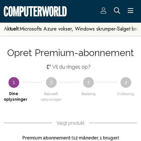
Aktuelt:
Microsofts Azure vokser, Windows skrumper
Salget bra
Opret Premium-abonnement
Vil du ringes op?
1
2
3
4
Dine
Bekræft
Betaling
Kvittering
oplysninger
oplysninger
Valgt produkt
Premium abonnement (12 måneder, 1 bruger)