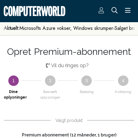
Aktuelt:
Microsofts Azure vokser, Windows skrumper
Salget bra
Opret Premium-abonnement
Vil du ringes op?
1
2
3
4
Dine
Bekræft
Betaling
Kvittering
oplysninger
oplysninger
Valgt produkt
Premium abonnement (12 måneder, 1 bruger)