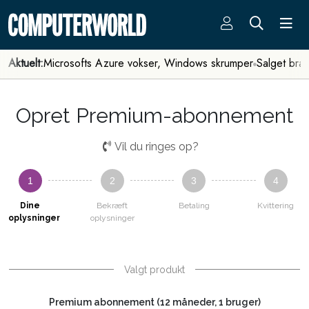
Aktuelt:
Microsofts Azure vokser, Windows skrumper
Salget bra
Opret Premium-abonnement
Vil du ringes op?
1
2
3
4
Dine
Bekræft
Betaling
Kvittering
oplysninger
oplysninger
Valgt produkt
Premium abonnement (12 måneder, 1 bruger)