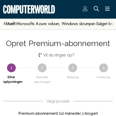
Aktuelt:
Microsofts Azure vokser, Windows skrumper
Salget bra
Opret Premium-abonnement
Vil du ringes op?
1
2
3
4
Dine
Bekræft
Betaling
Kvittering
oplysninger
oplysninger
Valgt produkt
Premium abonnement (12 måneder, 1 bruger)