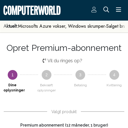
Aktuelt:
Microsofts Azure vokser, Windows skrumper
Salget bra
Opret Premium-abonnement
Vil du ringes op?
1
2
3
4
Dine
Bekræft
Betaling
Kvittering
oplysninger
oplysninger
Valgt produkt
Premium abonnement (12 måneder, 1 bruger)