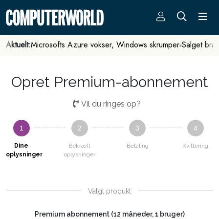
Aktuelt:
Microsofts Azure vokser, Windows skrumper
Salget bra
Opret Premium-abonnement
Vil du ringes op?
1
2
3
4
Dine
Bekræft
Betaling
Kvittering
oplysninger
oplysninger
Valgt produkt
Premium abonnement (12 måneder, 1 bruger)