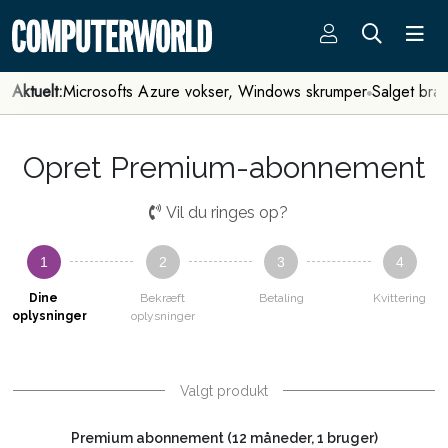
Aktuelt:
Microsofts Azure vokser, Windows skrumper
Salget bra
Opret Premium-abonnement
Vil du ringes op?
1
2
3
4
Dine
Bekræft
Betaling
Kvittering
oplysninger
oplysninger
Valgt produkt
Premium abonnement (12 måneder, 1 bruger)