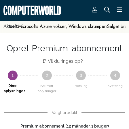
Aktuelt:
Microsofts Azure vokser, Windows skrumper
Salget bra
Opret Premium-abonnement
Vil du ringes op?
1
2
3
4
Dine
Bekræft
Betaling
Kvittering
oplysninger
oplysninger
Valgt produkt
Premium abonnement (12 måneder, 1 bruger)