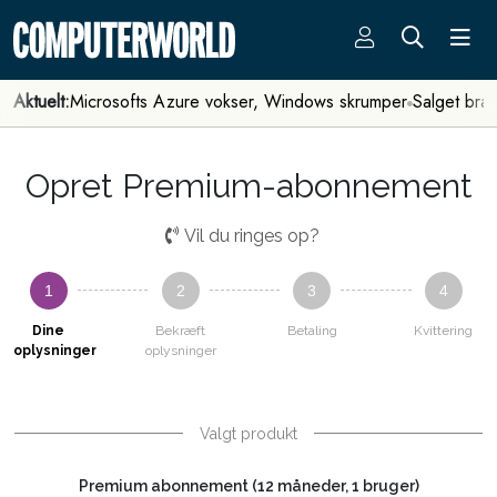
Aktuelt:
Microsofts Azure vokser, Windows skrumper
Salget bra
Opret Premium-abonnement
Vil du ringes op?
1
2
3
4
Dine
Bekræft
Betaling
Kvittering
oplysninger
oplysninger
Valgt produkt
Premium abonnement (12 måneder, 1 bruger)