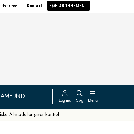
edsbreve
Kontakt
KØB ABONNEMENT
SAMFUND
Log ind
Søg
Menu
iske AI-modeller giver kontrol