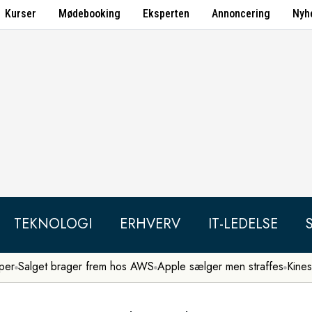
Kurser
Mødebooking
Eksperten
Annoncering
Nyh
TEKNOLOGI
ERHVERV
IT-LEDELSE
per
Salget brager frem hos AWS
Apple sælger men straffes
Kines