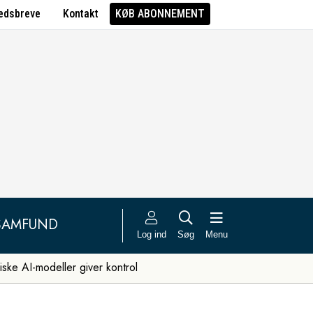
edsbreve
Kontakt
KØB ABONNEMENT
SAMFUND
Log ind
Søg
Menu
iske AI-modeller giver kontrol