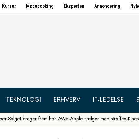
Kurser
Mødebooking
Eksperten
Annoncering
Nyh
TEKNOLOGI
ERHVERV
IT-LEDELSE
per
Salget brager frem hos AWS
Apple sælger men straffes
Kines