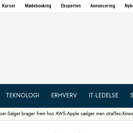
Kurser
Mødebooking
Eksperten
Annoncering
Nyh
TEKNOLOGI
ERHVERV
IT-LEDELSE
per
Salget brager frem hos AWS
Apple sælger men straffes
Kines