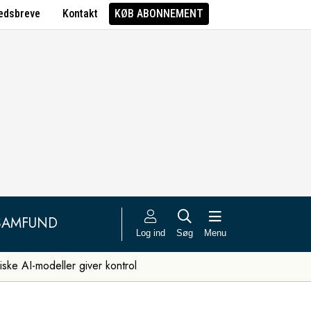
edsbreve
Kontakt
KØB ABONNEMENT
SAMFUND
Log ind
Søg
Menu
iske AI-modeller giver kontrol