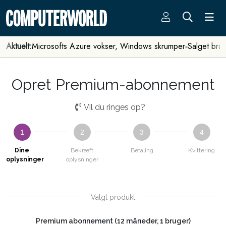
Aktuelt:
Microsofts Azure vokser, Windows skrumper
Salget bra
Opret Premium-abonnement
Vil du ringes op?
1
2
3
4
Dine
Bekræft
Betaling
Kvittering
oplysninger
oplysninger
Valgt produkt
Premium abonnement (12 måneder, 1 bruger)