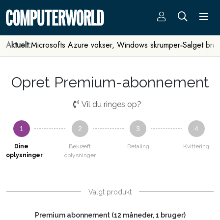
Aktuelt:
Microsofts Azure vokser, Windows skrumper
Salget bra
Opret Premium-abonnement
Vil du ringes op?
1
2
3
4
Dine
Bekræft
Betaling
Kvittering
oplysninger
oplysninger
Valgt produkt
Premium abonnement (12 måneder, 1 bruger)