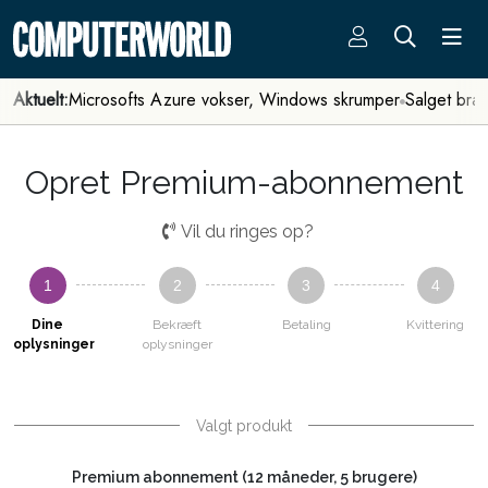
Aktuelt:
Microsofts Azure vokser, Windows skrumper
Salget bra
Opret Premium-abonnement
Vil du ringes op?
1
2
3
4
Dine
Bekræft
Betaling
Kvittering
oplysninger
oplysninger
Valgt produkt
Premium abonnement (12 måneder, 5 brugere)