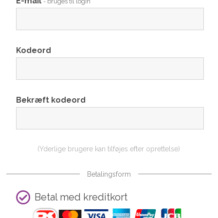
E-mail
- bruges til login
Kodeord
Bekræft kodeord
(Yderlige brugere kan tilføjes efter oprettelse)
Betalingsform
Betal med kreditkort