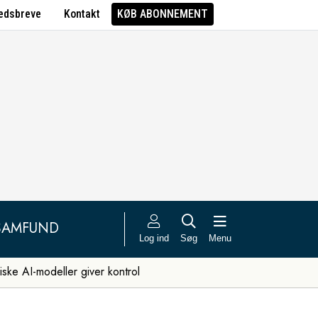
edsbreve
Kontakt
KØB ABONNEMENT
SAMFUND
Log ind
Søg
Menu
iske AI-modeller giver kontrol