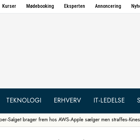
Kurser
Mødebooking
Eksperten
Annoncering
Nyh
TEKNOLOGI
ERHVERV
IT-LEDELSE
per
Salget brager frem hos AWS
Apple sælger men straffes
Kines