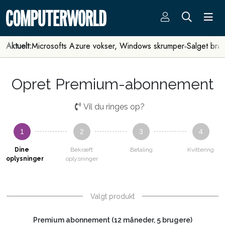
Aktuelt:
Microsofts Azure vokser, Windows skrumper
Salget bra
Opret Premium-abonnement
Vil du ringes op?
1
2
3
4
Dine
Bekræft
Betaling
Kvittering
oplysninger
oplysninger
Valgt produkt
Premium abonnement (12 måneder, 5 brugere)