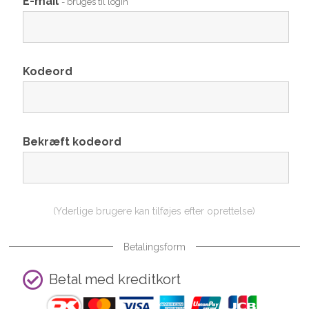
E-mail
- bruges til login
Kodeord
Bekræft kodeord
(Yderlige brugere kan tilføjes efter oprettelse)
Betalingsform
Betal med kreditkort