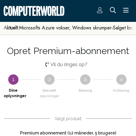
Aktuelt:
Microsofts Azure vokser, Windows skrumper
Salget bra
Opret Premium-abonnement
Vil du ringes op?
1
2
3
4
Dine
Bekræft
Betaling
Kvittering
oplysninger
oplysninger
Valgt produkt
Premium abonnement (12 måneder, 5 brugere)