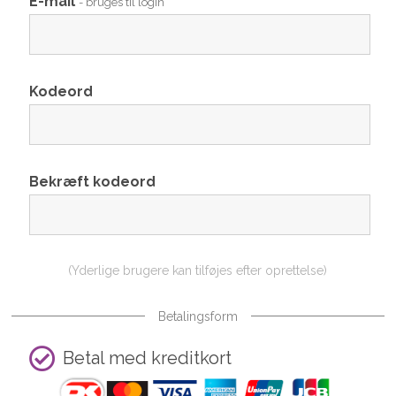
E-mail
- bruges til login
Kodeord
Bekræft kodeord
(Yderlige brugere kan tilføjes efter oprettelse)
Betalingsform
Betal med kreditkort