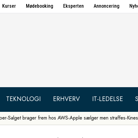
Kurser
Mødebooking
Eksperten
Annoncering
Nyh
TEKNOLOGI
ERHVERV
IT-LEDELSE
per
Salget brager frem hos AWS
Apple sælger men straffes
Kines