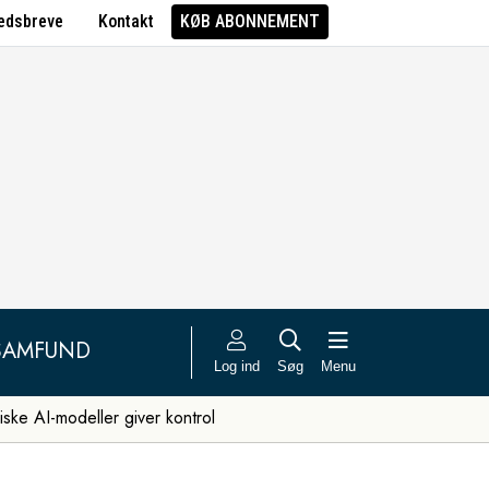
edsbreve
Kontakt
KØB ABONNEMENT
SAMFUND
Log ind
Søg
Menu
iske AI-modeller giver kontrol