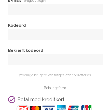
E-mail
- bruges til login
Kodeord
Bekræft kodeord
(Yderlige brugere kan tilføjes efter oprettelse)
Betalingsform
Betal med kreditkort