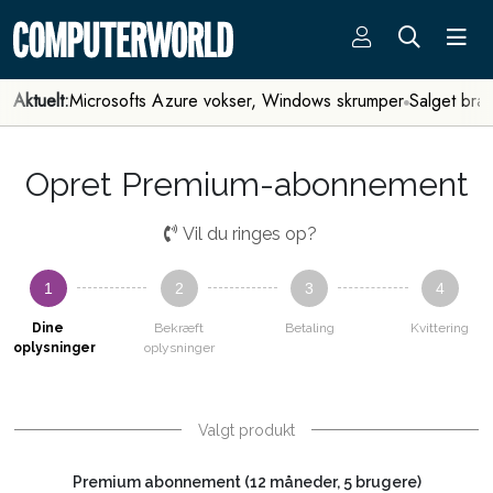
Aktuelt:
Microsofts Azure vokser, Windows skrumper
Salget bra
Opret Premium-abonnement
Vil du ringes op?
1
2
3
4
Dine
Bekræft
Betaling
Kvittering
oplysninger
oplysninger
Valgt produkt
Premium abonnement (12 måneder, 5 brugere)