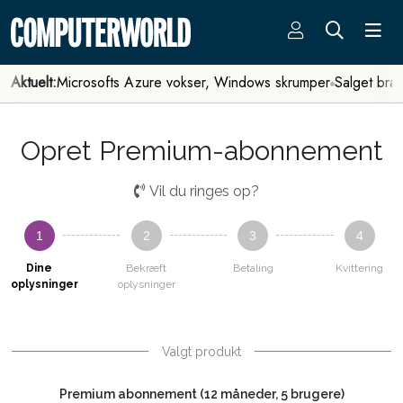
Aktuelt:
Microsofts Azure vokser, Windows skrumper
Salget bra
Opret Premium-abonnement
Vil du ringes op?
1
2
3
4
Dine
Bekræft
Betaling
Kvittering
oplysninger
oplysninger
Valgt produkt
Premium abonnement (12 måneder, 5 brugere)