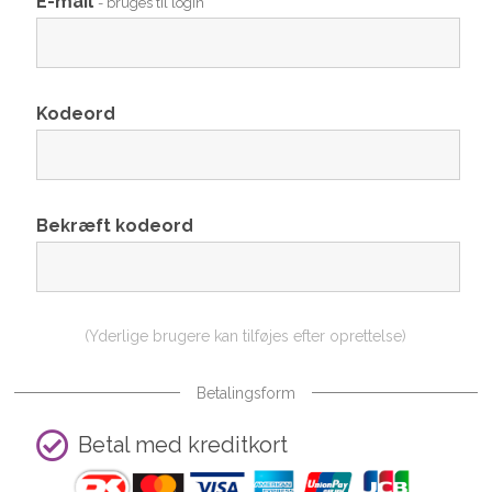
E-mail
- bruges til login
Kodeord
Bekræft kodeord
(Yderlige brugere kan tilføjes efter oprettelse)
Betalingsform
Betal med kreditkort