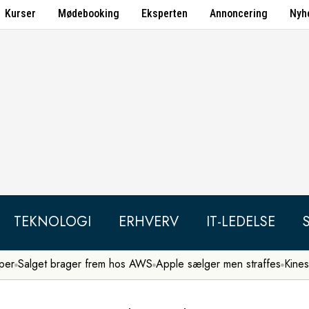
Kurser
Mødebooking
Eksperten
Annoncering
Nyh
TEKNOLOGI
ERHVERV
IT-LEDELSE
per
Salget brager frem hos AWS
Apple sælger men straffes
Kines