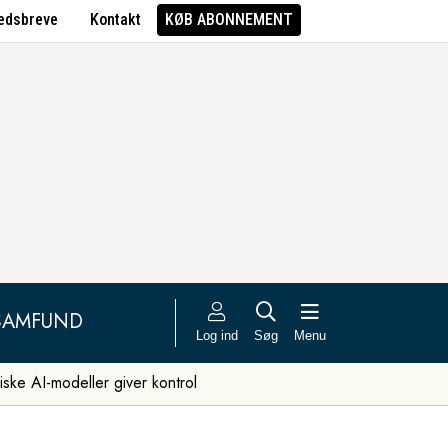
edsbreve
Kontakt
KØB ABONNEMENT
SAMFUND
Log ind
Søg
Menu
iske AI-modeller giver kontrol