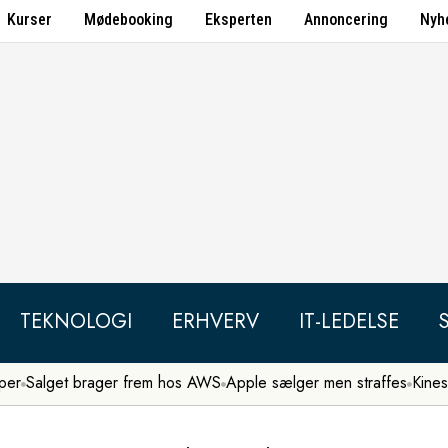
Kurser
Mødebooking
Eksperten
Annoncering
Nyh
TEKNOLOGI
ERHVERV
IT-LEDELSE
per
Salget brager frem hos AWS
Apple sælger men straffes
Kines