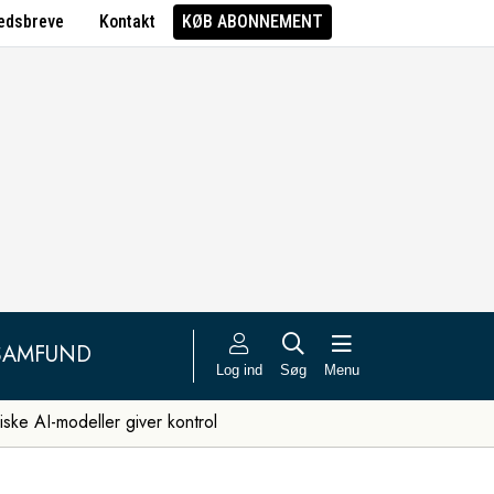
edsbreve
Kontakt
KØB ABONNEMENT
SAMFUND
Log ind
Søg
Menu
iske AI-modeller giver kontrol