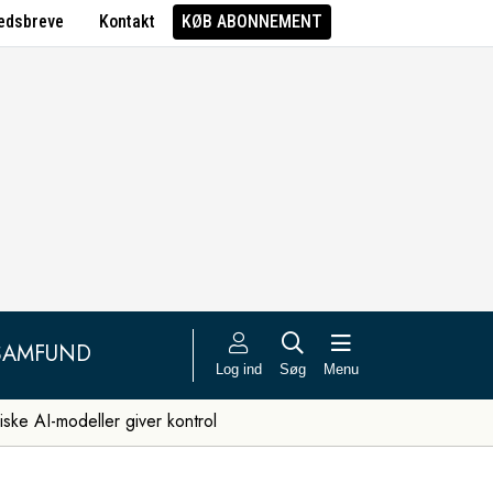
edsbreve
Kontakt
KØB ABONNEMENT
SAMFUND
Log ind
Søg
Menu
iske AI-modeller giver kontrol