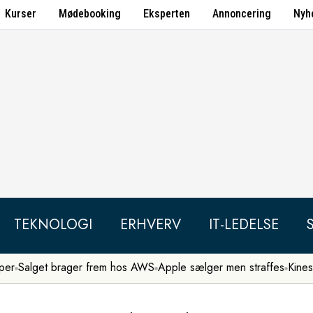
Kurser
Mødebooking
Eksperten
Annoncering
Nyh
TEKNOLOGI
ERHVERV
IT-LEDELSE
per
Salget brager frem hos AWS
Apple sælger men straffes
Kines