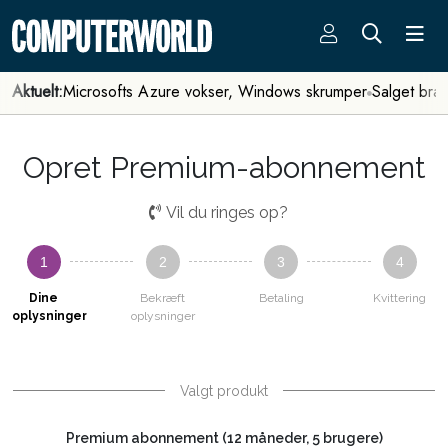
Aktuelt:
Microsofts Azure vokser, Windows skrumper
Salget bra
Opret Premium-abonnement
Vil du ringes op?
1
2
3
4
Dine
Bekræft
Betaling
Kvittering
oplysninger
oplysninger
Valgt produkt
Premium abonnement (12 måneder, 5 brugere)