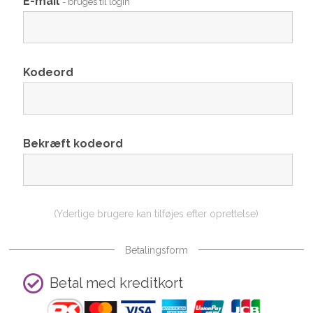
E-mail
- bruges til login
Kodeord
Bekræft kodeord
(Yderlige brugere kan tilføjes efter oprettelse)
Betalingsform
Betal med kreditkort