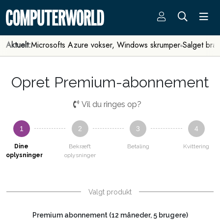
Aktuelt:
Microsofts Azure vokser, Windows skrumper
Salget bra
Opret Premium-abonnement
Vil du ringes op?
1
2
3
4
Dine
Bekræft
Betaling
Kvittering
oplysninger
oplysninger
Valgt produkt
Premium abonnement (12 måneder, 5 brugere)