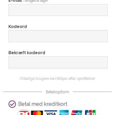
E-mail
- bruges til login
Kodeord
Bekræft kodeord
(Yderlige brugere kan tilføjes efter oprettelse)
Betalingsform
Betal med kreditkort