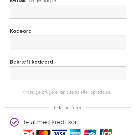
E-mail
- bruges til login
Kodeord
Bekræft kodeord
(Yderlige brugere kan tilføjes efter oprettelse)
Betalingsform
Betal med kreditkort