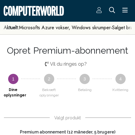
Aktuelt:
Microsofts Azure vokser, Windows skrumper
Salget bra
Opret Premium-abonnement
Vil du ringes op?
1
2
3
4
Dine
Bekræft
Betaling
Kvittering
oplysninger
oplysninger
Valgt produkt
Premium abonnement (12 måneder, 5 brugere)