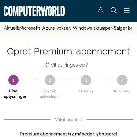
Aktuelt:
Microsofts Azure vokser, Windows skrumper
Salget bra
Opret Premium-abonnement
Vil du ringes op?
1
2
3
4
Dine
Bekræft
Betaling
Kvittering
oplysninger
oplysninger
Valgt produkt
Premium abonnement (12 måneder, 5 brugere)