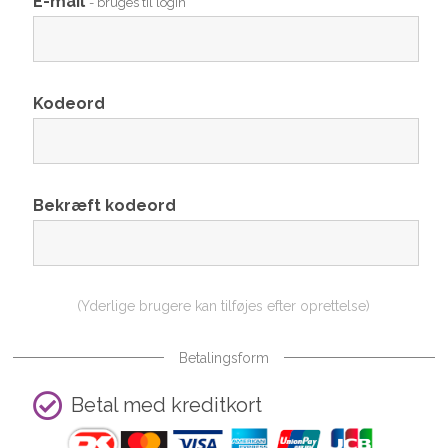
E-mail
- bruges til login
Kodeord
Bekræft kodeord
(Yderlige brugere kan tilføjes efter oprettelse)
Betalingsform
Betal med kreditkort