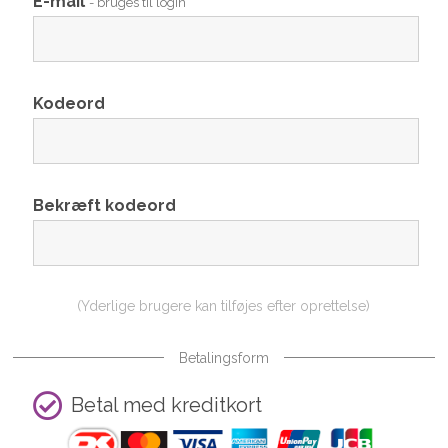
E-mail
- bruges til login
Kodeord
Bekræft kodeord
(Yderlige brugere kan tilføjes efter oprettelse)
Betalingsform
Betal med kreditkort