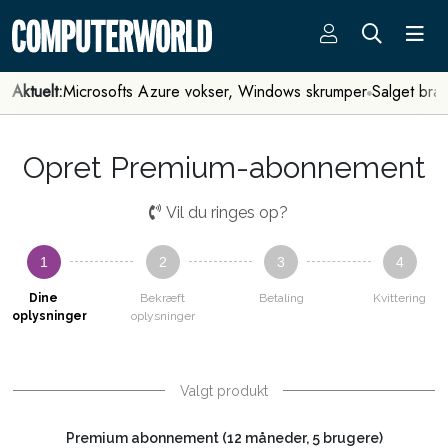
Aktuelt:
Microsofts Azure vokser, Windows skrumper
Salget bra
Opret Premium-abonnement
Vil du ringes op?
1
2
3
4
Dine
Bekræft
Betaling
Kvittering
oplysninger
oplysninger
Valgt produkt
Premium abonnement (12 måneder, 5 brugere)