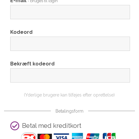
E-mail
- bruges til login
Kodeord
Bekræft kodeord
(Yderlige brugere kan tilføjes efter oprettelse)
Betalingsform
Betal med kreditkort