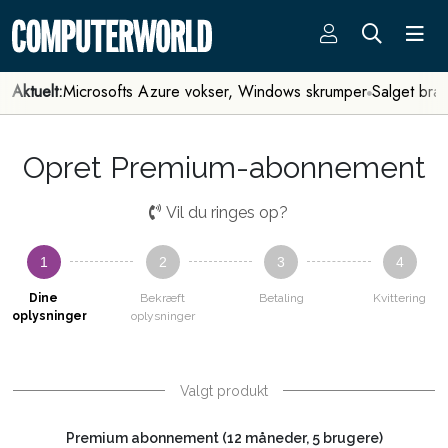
Aktuelt:
Microsofts Azure vokser, Windows skrumper
Salget bra
Opret Premium-abonnement
Vil du ringes op?
1
2
3
4
Dine
Bekræft
Betaling
Kvittering
oplysninger
oplysninger
Valgt produkt
Premium abonnement (12 måneder, 5 brugere)