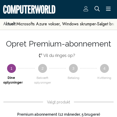
Aktuelt:
Microsofts Azure vokser, Windows skrumper
Salget bra
Opret Premium-abonnement
Vil du ringes op?
1
2
3
4
Dine
Bekræft
Betaling
Kvittering
oplysninger
oplysninger
Valgt produkt
Premium abonnement (12 måneder, 5 brugere)