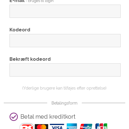
E-mail
- bruges til login
Kodeord
Bekræft kodeord
(Yderlige brugere kan tilføjes efter oprettelse)
Betalingsform
Betal med kreditkort