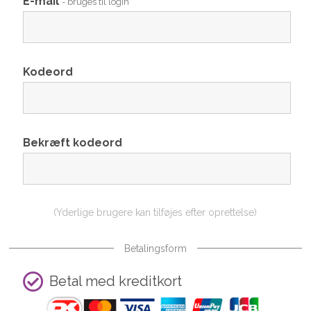
E-mail
- bruges til login
Kodeord
Bekræft kodeord
(Yderlige brugere kan tilføjes efter oprettelse)
Betalingsform
Betal med kreditkort