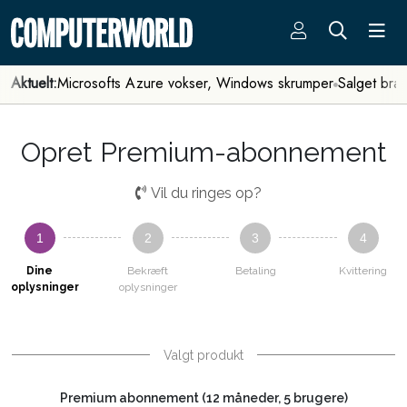
Aktuelt:
Microsofts Azure vokser, Windows skrumper
Salget bra
Opret Premium-abonnement
Vil du ringes op?
1
2
3
4
Dine
Bekræft
Betaling
Kvittering
oplysninger
oplysninger
Valgt produkt
Premium abonnement (12 måneder, 5 brugere)