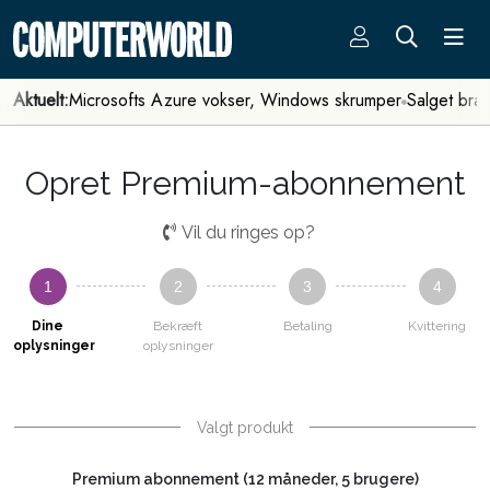
Aktuelt:
Microsofts Azure vokser, Windows skrumper
Salget bra
Opret Premium-abonnement
Vil du ringes op?
1
2
3
4
Dine
Bekræft
Betaling
Kvittering
oplysninger
oplysninger
Valgt produkt
Premium abonnement (12 måneder, 5 brugere)