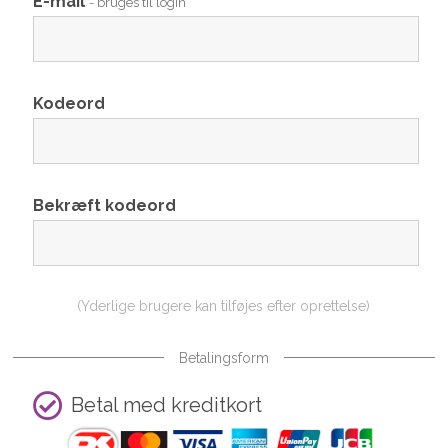
E-mail
- bruges til login
Kodeord
Bekræft kodeord
(Yderlige brugere kan tilføjes efter oprettelse)
Betalingsform
Betal med kreditkort