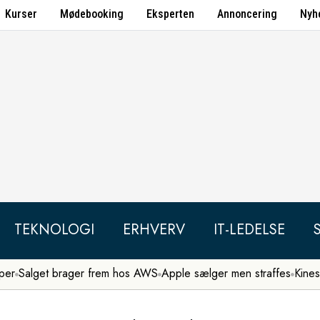
Kurser
Mødebooking
Eksperten
Annoncering
Nyh
TEKNOLOGI
ERHVERV
IT-LEDELSE
per
Salget brager frem hos AWS
Apple sælger men straffes
Kines