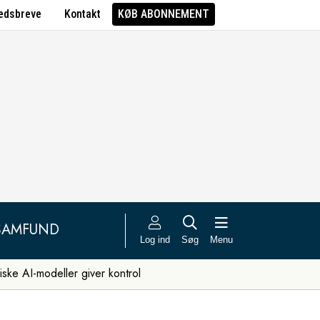
edsbreve
Kontakt
KØB ABONNEMENT
SAMFUND
Log ind
Søg
Menu
iske AI-modeller giver kontrol