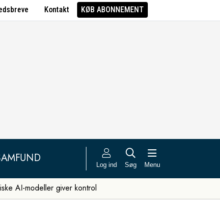
edsbreve
Kontakt
KØB ABONNEMENT
SAMFUND
Log ind
Søg
Menu
iske AI-modeller giver kontrol