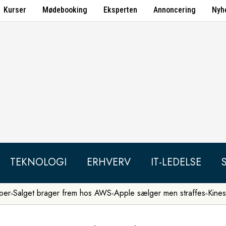
Kurser
Mødebooking
Eksperten
Annoncering
Nyh
TEKNOLOGI
ERHVERV
IT-LEDELSE
per
Salget brager frem hos AWS
Apple sælger men straffes
Kines