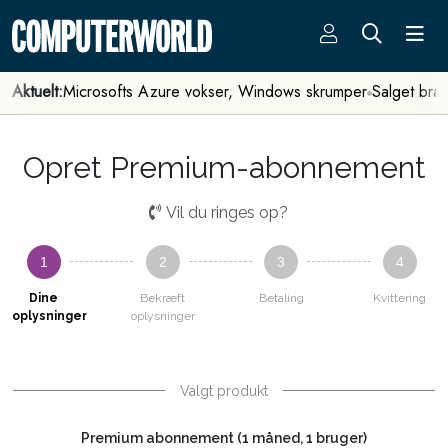
Aktuelt:
Microsofts Azure vokser, Windows skrumper
Salget bra
Opret Premium-abonnement
Vil du ringes op?
1
2
3
4
Dine
Bekræft
Betaling
Kvittering
oplysninger
oplysninger
Valgt produkt
Premium abonnement (1 måned, 1 bruger)