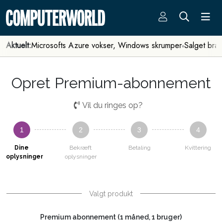
Aktuelt:
Microsofts Azure vokser, Windows skrumper
Salget bra
Opret Premium-abonnement
Vil du ringes op?
1
2
3
4
Dine
Bekræft
Betaling
Kvittering
oplysninger
oplysninger
Valgt produkt
Premium abonnement (1 måned, 1 bruger)