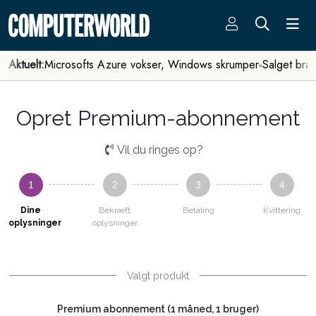
Aktuelt:
Microsofts Azure vokser, Windows skrumper
Salget bra
Opret Premium-abonnement
Vil du ringes op?
1
2
3
4
Dine
Bekræft
Betaling
Kvittering
oplysninger
oplysninger
Valgt produkt
Premium abonnement (1 måned, 1 bruger)