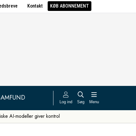
edsbreve
Kontakt
KØB ABONNEMENT
SAMFUND
Log ind
Søg
Menu
iske AI-modeller giver kontrol