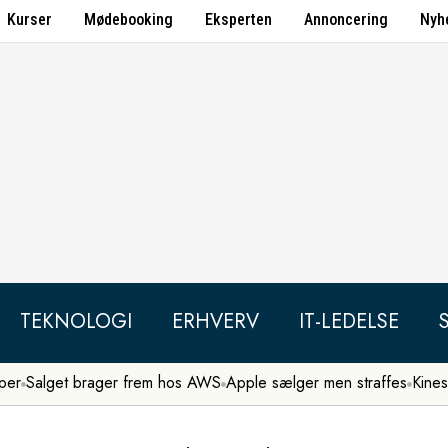
Kurser
Mødebooking
Eksperten
Annoncering
Nyh
TEKNOLOGI
ERHVERV
IT-LEDELSE
per
Salget brager frem hos AWS
Apple sælger men straffes
Kines