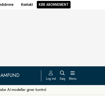
edsbreve
Kontakt
KØB ABONNEMENT
SAMFUND
Log ind
Søg
Menu
iske AI-modeller giver kontrol