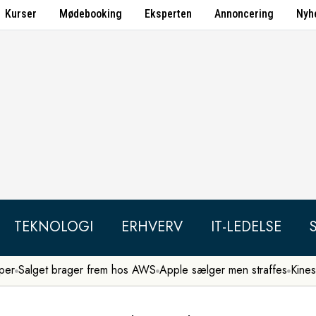
Kurser
Mødebooking
Eksperten
Annoncering
Nyh
TEKNOLOGI
ERHVERV
IT-LEDELSE
per
Salget brager frem hos AWS
Apple sælger men straffes
Kines