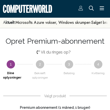
Aktuelt:
Microsofts Azure vokser, Windows skrumper
Salget bra
Opret Premium-abonnement
Vil du ringes op?
1
2
3
4
Dine
Bekræft
Betaling
Kvittering
oplysninger
oplysninger
Valgt produkt
Premium abonnement (1 måned, 1 bruger)