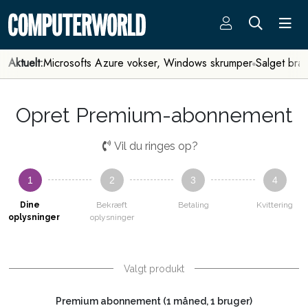
Aktuelt:
Microsofts Azure vokser, Windows skrumper
Salget bra
Opret Premium-abonnement
Vil du ringes op?
1
2
3
4
Dine
Bekræft
Betaling
Kvittering
oplysninger
oplysninger
Valgt produkt
Premium abonnement (1 måned, 1 bruger)