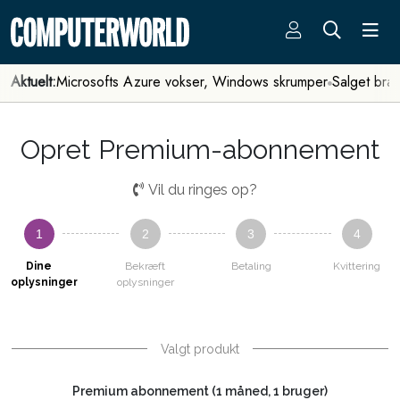
Aktuelt:
Microsofts Azure vokser, Windows skrumper
Salget bra
Opret Premium-abonnement
Vil du ringes op?
1
2
3
4
Dine
Bekræft
Betaling
Kvittering
oplysninger
oplysninger
Valgt produkt
Premium abonnement (1 måned, 1 bruger)