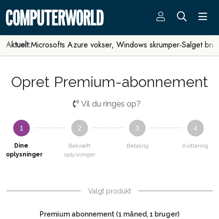
Aktuelt:
Microsofts Azure vokser, Windows skrumper
Salget bra
Opret Premium-abonnement
Vil du ringes op?
1
2
3
4
Dine
Bekræft
Betaling
Kvittering
oplysninger
oplysninger
Valgt produkt
Premium abonnement (1 måned, 1 bruger)