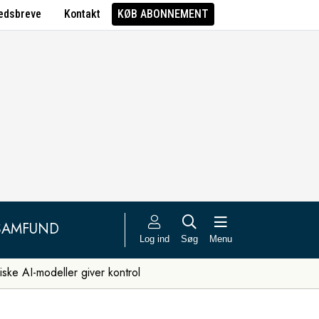
edsbreve
Kontakt
KØB ABONNEMENT
SAMFUND
Log ind
Søg
Menu
iske AI-modeller giver kontrol