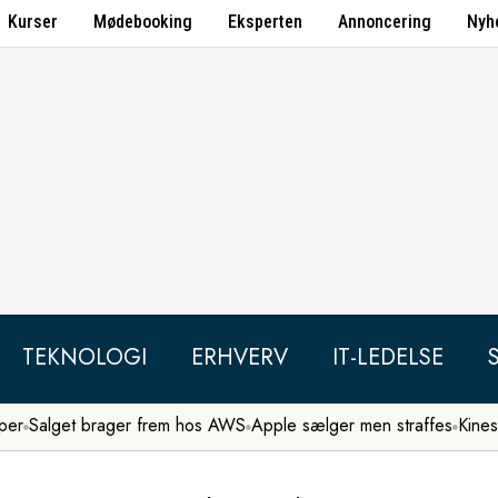
Kurser
Mødebooking
Eksperten
Annoncering
Nyh
TEKNOLOGI
ERHVERV
IT-LEDELSE
per
Salget brager frem hos AWS
Apple sælger men straffes
Kines