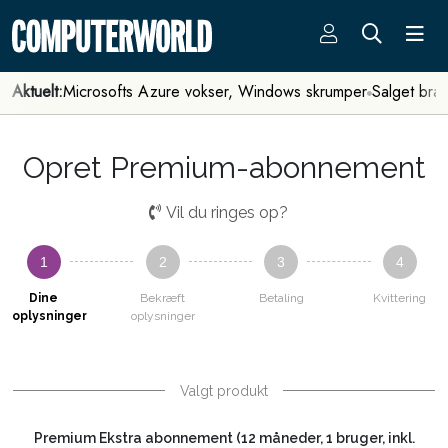
Aktuelt:
Microsofts Azure vokser, Windows skrumper
Salget bra
Opret Premium-abonnement
Vil du ringes op?
1
2
3
4
Dine
Bekræft
Betaling
Kvittering
oplysninger
oplysninger
Valgt produkt
Premium Ekstra abonnement (12 måneder, 1 bruger, inkl.