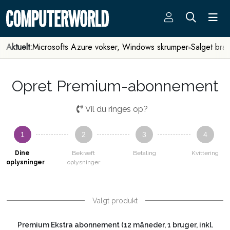
Aktuelt:
Microsofts Azure vokser, Windows skrumper
Salget bra
Opret Premium-abonnement
Vil du ringes op?
1
2
3
4
Dine
Bekræft
Betaling
Kvittering
oplysninger
oplysninger
Valgt produkt
Premium Ekstra abonnement (12 måneder, 1 bruger, inkl.