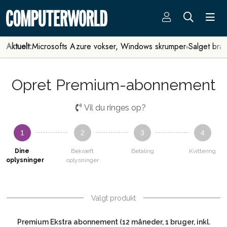
Aktuelt:
Microsofts Azure vokser, Windows skrumper
Salget bra
Opret Premium-abonnement
Vil du ringes op?
1
2
3
4
Dine
Bekræft
Betaling
Kvittering
oplysninger
oplysninger
Valgt produkt
Premium Ekstra abonnement (12 måneder, 1 bruger, inkl.