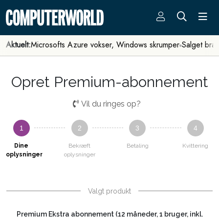
Aktuelt:
Microsofts Azure vokser, Windows skrumper
Salget bra
Opret Premium-abonnement
Vil du ringes op?
1
2
3
4
Dine
Bekræft
Betaling
Kvittering
oplysninger
oplysninger
Valgt produkt
Premium Ekstra abonnement (12 måneder, 1 bruger, inkl.