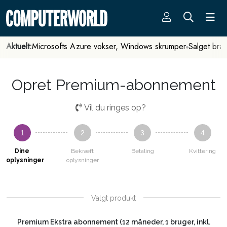
Aktuelt:
Microsofts Azure vokser, Windows skrumper
Salget bra
Opret Premium-abonnement
Vil du ringes op?
1
2
3
4
Dine
Bekræft
Betaling
Kvittering
oplysninger
oplysninger
Valgt produkt
Premium Ekstra abonnement (12 måneder, 1 bruger, inkl.